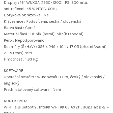
Displej : 16″ WUXGA (1920×1200) IPS, 300 nitů,
antireflexní, 45 % NTSC, 60Hz
Dotyková obrazovka : Ne
Klávesnice : Podsvícená, česká / slovenská
Barva šasi : Černá
Materiál šasi : Hliník (horní), hliník (spodní)
Pero : Nepodporováno
Rozměry (ŠxHxV) : 356 x 249 x 10.1 / 17.05 (přední/zadní),
21.15 (max) mm
Hmotnost : 1.63 kg
SOFTWARE
Operační systém : Windows® 11 Pro, český / slovenský /
anglický
Předinstalovaný software : Není
KONEKTIVITA
Wi-Fi a Bluetooth : Intel® Wi-Fi® 6E AX211, 802.11ax 2×2 +