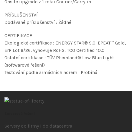
Onsite upgrade z 1 roku Courier/Carry-in
PŘÍSLUŠENSTVÍ
Dodávané příslušenství : Žádné
CERTIFIKACE
Ekologické certifikace : ENERGY STAR® 9.0, EPEAT™ Gold,
ErP Lot 6/26, vyhovuje RoHS, TCO Certified 10.0
Ostatní certifikace : TÜV Rheinland® Low Blue Light
(softwarové řešení)
Testování podle armádních norem : Probíhá
Serverová řešení
Servery do firmy i do datacentra