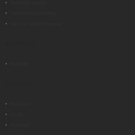
Možnosti platby
Obchodní podmínky
Kde nás najdete (mapa)
INFORMACE
Kontakt
ZÁKAZNÍK
Můj účet
Košík
Porovnat