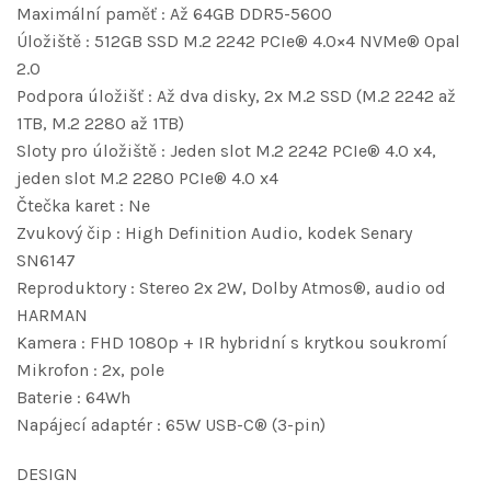
Maximální paměť : Až 64GB DDR5-5600
Úložiště : 512GB SSD M.2 2242 PCIe® 4.0×4 NVMe® Opal
2.0
Podpora úložišť : Až dva disky, 2x M.2 SSD (M.2 2242 až
1TB, M.2 2280 až 1TB)
Sloty pro úložiště : Jeden slot M.2 2242 PCIe® 4.0 x4,
jeden slot M.2 2280 PCIe® 4.0 x4
Čtečka karet : Ne
Zvukový čip : High Definition Audio, kodek Senary
SN6147
Reproduktory : Stereo 2x 2W, Dolby Atmos®, audio od
HARMAN
Kamera : FHD 1080p + IR hybridní s krytkou soukromí
Mikrofon : 2x, pole
Baterie : 64Wh
Napájecí adaptér : 65W USB-C® (3-pin)
DESIGN