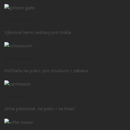
Herní počítače
Výkonné herní sestavy pro hráče
Stolní počítače
Počítače na práci, pro studium i zábavu
Notebooky
Ultra přenosné, na práci i na hraní