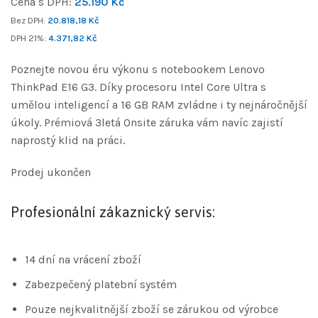
Cena s DPH:
25.190
Kč
Bez DPH:
20.818,18
Kč
DPH 21%:
4.371,82
Kč
Poznejte novou éru výkonu s notebookem Lenovo
ThinkPad E16 G3. Díky procesoru Intel Core Ultra s
umělou inteligencí a 16 GB RAM zvládne i ty nejnáročnější
úkoly. Prémiová 3letá Onsite záruka vám navíc zajistí
naprostý klid na práci.
Prodej ukončen
Profesionální zákaznický servis:
14 dní na vrácení zboží
Zabezpečený platební systém
Pouze nejkvalitnější zboží se zárukou od výrobce