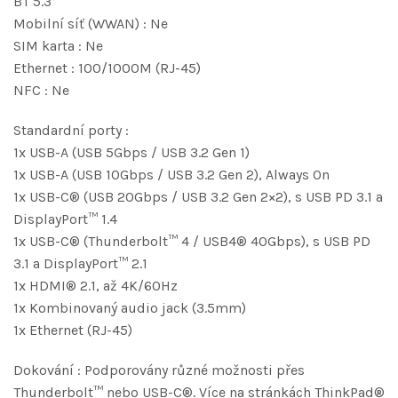
BT 5.3
Mobilní síť (WWAN) : Ne
SIM karta : Ne
Ethernet : 100/1000M (RJ-45)
NFC : Ne
Standardní porty :
1x USB-A (USB 5Gbps / USB 3.2 Gen 1)
1x USB-A (USB 10Gbps / USB 3.2 Gen 2), Always On
1x USB-C® (USB 20Gbps / USB 3.2 Gen 2×2), s USB PD 3.1 a
DisplayPort™ 1.4
1x USB-C® (Thunderbolt™ 4 / USB4® 40Gbps), s USB PD
3.1 a DisplayPort™ 2.1
1x HDMI® 2.1, až 4K/60Hz
1x Kombinovaný audio jack (3.5mm)
1x Ethernet (RJ-45)
Dokování : Podporovány různé možnosti přes
Thunderbolt™ nebo USB-C®. Více na stránkách ThinkPad®