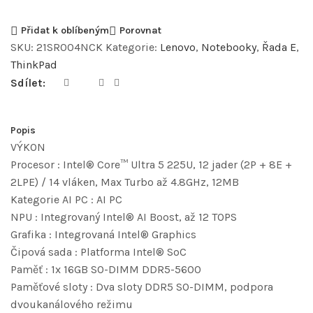
Přidat k oblíbeným
Porovnat
SKU:
21SR004NCK
Kategorie:
Lenovo
,
Notebooky
,
Řada E
,
ThinkPad
Sdílet:
Popis
VÝKON
Procesor : Intel® Core™ Ultra 5 225U, 12 jader (2P + 8E +
2LPE) / 14 vláken, Max Turbo až 4.8GHz, 12MB
Kategorie AI PC : AI PC
NPU : Integrovaný Intel® AI Boost, až 12 TOPS
Grafika : Integrovaná Intel® Graphics
Čipová sada : Platforma Intel® SoC
Paměť : 1x 16GB SO-DIMM DDR5-5600
Paměťové sloty : Dva sloty DDR5 SO-DIMM, podpora
dvoukanálového režimu