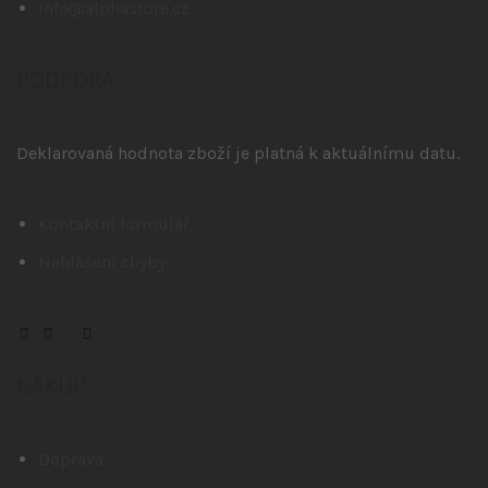
info@alphastore.cz
PODPORA
Deklarovaná hodnota zboží je platná k aktuálnímu datu.
Kontaktní formulář
Nahlášení chyby
NÁKUP
Doprava