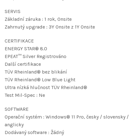
SERVIS
Základní záruka : 1 rok, Onsite
Zahrnutý upgrade : 3Y Onsite z 1Y Onsite
CERTIFIKACE
ENERGY STAR® 8.0
EPEAT™ Silver Registrováno
Další certifikace
TÜV Rheinland® bez blikání
TÜV Rheinland® Low Blue Light
Ultra nízká hlučnost TÜV Rheinland®
Test Mil-Spec : Ne
SOFTWARE
Operační systém : Windows® 11 Pro, česky / slovensky /
anglicky
Dodávaný software : Žádný