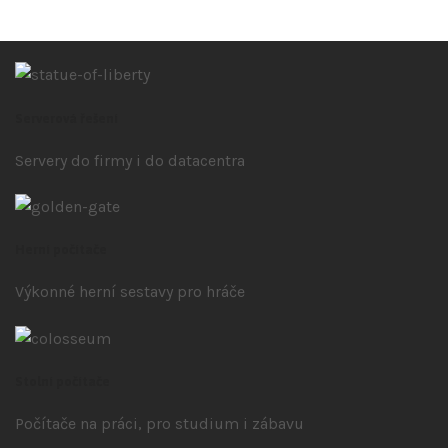
Serverová řešení
Servery do firmy i do datacentra
Herní počítače
Výkonné herní sestavy pro hráče
Stolní počítače
Počítače na práci, pro studium i zábavu