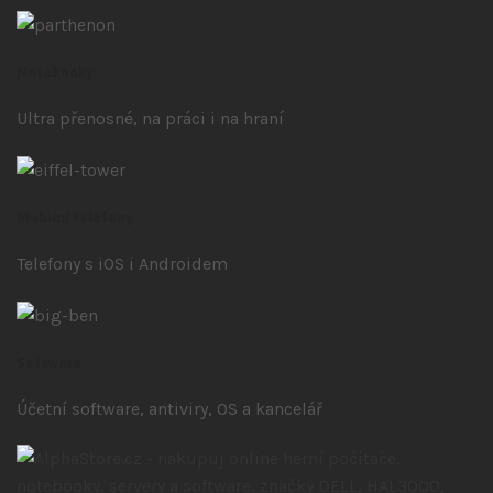
Notebooky
Ultra přenosné, na práci i na hraní
Mobilní telefony
Telefony s iOS
i Androidem
Software
Účetní software, antiviry, OS a kancelář