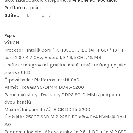
SKU:
12K9003KCK
Kategorie:
All-in-one PC
,
Počítače
,
Počítače na práci
Sdílet:
Popis
VÝKON
Procesor : Intel® Core™ i5-13500H, 12C (4P + 8E) / 16T, P-
core 2,6 / 4,7 GHz, E-core 1,9 / 3,5 GHz, 18 MB
Grafika : Integrovaná grafika Intel® Iris® Xe funguje jako
grafika UHD
Čipová sada : Platforma Intel® SoC
Paměť : 1x 8GB SO-DIMM DDR5-5200
Paměťové sloty : Dva sloty DDR5 SO-DIMM s podporou
dvou kanálů
Maximální paměť : Až 16 GB DDR5-5200
Úložiště : 256GB SSD M.2 2280 PCIe® 4.0×4 NVMe® Opal
2.0
Podpora úložiště : Až dva disky, 1x 2,5″ HDD + 1x M.2 SSD