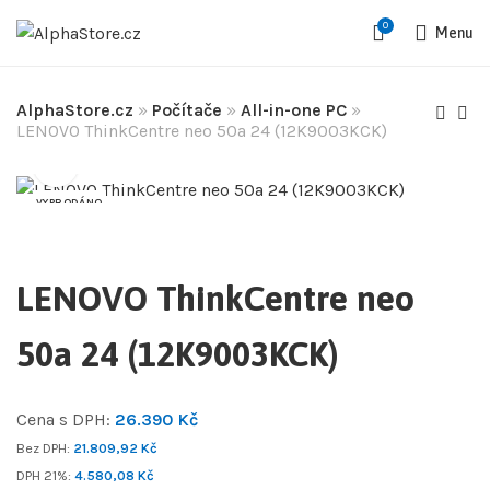
0
Menu
AlphaStore.cz
»
Počítače
»
All-in-one PC
»
LENOVO ThinkCentre neo 50a 24 (12K9003KCK)
VYPRODÁNO
LENOVO ThinkCentre neo
50a 24 (12K9003KCK)
Cena s DPH:
26.390
Kč
Bez DPH:
21.809,92
Kč
DPH 21%:
4.580,08
Kč