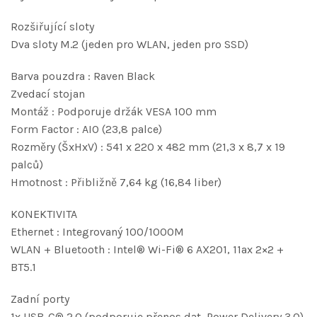
Rozšiřující sloty
Dva sloty M.2 (jeden pro WLAN, jeden pro SSD)
Barva pouzdra : Raven Black
Zvedací stojan
Montáž : Podporuje držák VESA 100 mm
Form Factor : AIO (23,8 palce)
Rozměry (ŠxHxV) : 541 x 220 x 482 mm (21,3 x 8,7 x 19
palců)
Hmotnost : Přibližně 7,64 kg (16,84 liber)
KONEKTIVITA
Ethernet : Integrovaný 100/1000M
WLAN + Bluetooth : Intel® Wi-Fi® 6 AX201, 11ax 2×2 +
BT5.1
Zadní porty
1x USB-C® 2.0 (podporuje přenos dat, Power Delivery 3.0)