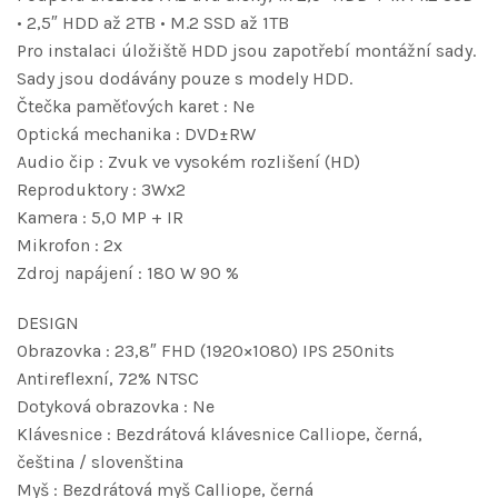
• 2,5″ HDD až 2TB • M.2 SSD až 1TB
Pro instalaci úložiště HDD jsou zapotřebí montážní sady.
Sady jsou dodávány pouze s modely HDD.
Čtečka paměťových karet : Ne
Optická mechanika : DVD±RW
Audio čip : Zvuk ve vysokém rozlišení (HD)
Reproduktory : 3Wx2
Kamera : 5,0 MP + IR
Mikrofon : 2x
Zdroj napájení : 180 W 90 %
DESIGN
Obrazovka : 23,8″ FHD (1920×1080) IPS 250nits
Antireflexní, 72% NTSC
Dotyková obrazovka : Ne
Klávesnice : Bezdrátová klávesnice Calliope, černá,
čeština / slovenština
Myš : Bezdrátová myš Calliope, černá