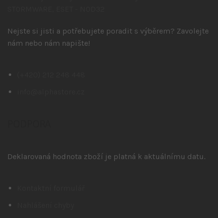
Nejste si jisti a potřebujete poradit s výběrem? Zavolejte
nám nebo nám napište!
(+420) 212 248 448
info@alphastore.cz
PODPORA
Deklarovaná hodnota zboží je platná k aktuálnímu datu.
Kontaktní formulář
Nahlášení chyby