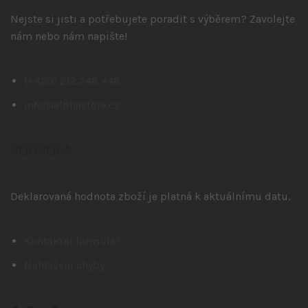
Nejste si jisti a potřebujete poradit s výběrem? Zavolejte
nám nebo nám napište!
(+420) 212 248 448
info@alphastore.cz
PODPORA
Deklarovaná hodnota zboží je platná k aktuálnímu datu.
Kontaktní formulář
Nahlášení chyby