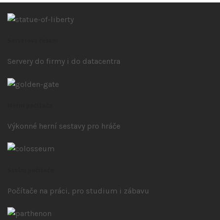
Serverová řešení
Servery do firmy i do datacentra
Herní počítače
Výkonné herní sestavy pro hráče
Stolní počítače
Počítače na práci, pro studium i zábavu