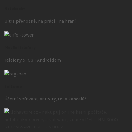
Notebooky
Ultra přenosné, na práci i na hraní
Mobilní telefony
Telefony s iOS
i Androidem
Software
Účetní software, antiviry, OS a kancelář