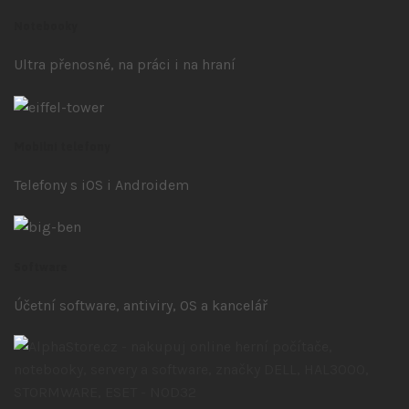
Notebooky
Ultra přenosné, na práci i na hraní
Mobilní telefony
Telefony s iOS
i Androidem
Software
Účetní software, antiviry, OS a kancelář