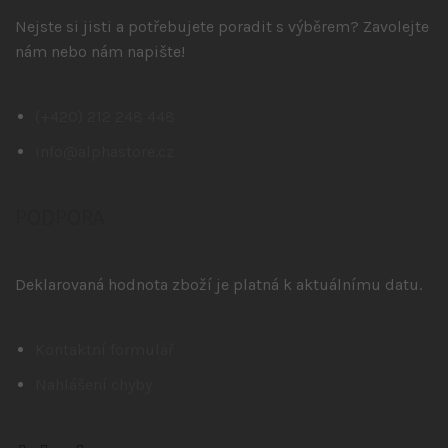
Nejste si jisti a potřebujete poradit s výběrem? Zavolejte
nám nebo nám napište!
(+420) 212 248 448
info@alphastore.cz
PODPORA
Deklarovaná hodnota zboží je platná k aktuálnímu datu.
Kontaktní formulář
Nahlášení chyby