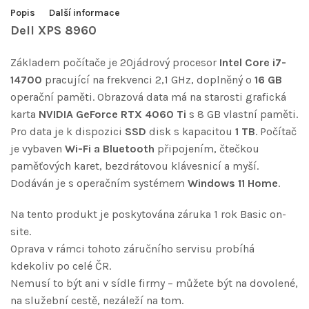
Popis
Další informace
Dell XPS 8960
Základem počítače je 20jádrový procesor
Intel Core i7-
14700
pracující na frekvenci 2,1 GHz, doplněný o
16 GB
operační paměti. Obrazová data má na starosti grafická
karta
NVIDIA GeForce RTX 4060 Ti
s 8 GB vlastní paměti.
Pro data je k dispozici
SSD
disk s kapacitou
1 TB
. Počítač
je vybaven
Wi-Fi a Bluetooth
připojením, čtečkou
paměťových karet, bezdrátovou klávesnicí a myší.
Dodáván je s operačním systémem
Windows 11 Home
.
Na tento produkt je poskytována záruka 1 rok Basic on-
site.
Oprava v rámci tohoto záručního servisu probíhá
kdekoliv po celé ČR.
Nemusí to být ani v sídle firmy – můžete být na dovolené,
na služební cestě, nezáleží na tom.