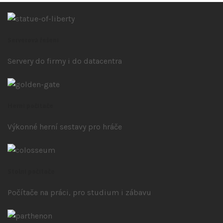
Serverová řešení
Servery do firmy i do datacentra
Herní počítače
Výkonné herní sestavy pro hráče
Stolní počítače
Počítače na práci, pro studium i zábavu