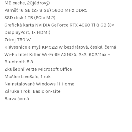
MB cache, 20jádrový)
Paměť 16 GB (2× 8 GB) 5600 MHz DDR5
SSD disk 1 TB (PCIe M.2)
Grafická karta NVIDIA GeForce RTX 4060 Ti 8 GB (3×
DisplayPort, 1× HDMI)
Zdroj 750 W
Klávesnice a myš KM5221W bezdrátová, česká, černá
Wi-Fi: Intel Killer Wi-Fi 6E AX1675, 2×2, 802.11ax +
Bluetooth 5.3
Zkušební verze Microsoft Office
McAfee LiveSafe, 1 rok
Nainstalované Windows 11 Home
Záruka 1 rok, Basic on-site
Barva černá