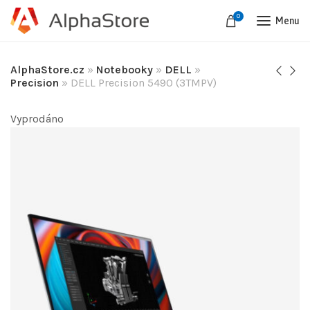
0
Menu
AlphaStore.cz
»
Notebooky
»
DELL
»
Precision
»
DELL Precision 5490 (3TMPV)
Vyprodáno