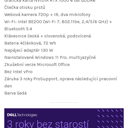
Grafická karta NVIDIA RTX 1000 6 GB GDDR6
Čtečka otisku prstů
Webová kamera 720p + IR, dva mikrofony
Wi-Fi: Intel BE200 (Wi-Fi 7, 802.11be, 2,4/5/6 GHz) +
Bluetooth 5.4
Klávesnice česká + slovenská, podsvícená
Baterie 4článková, 72 Wh
Napájecí adaptér 130 W
Nainstalované Windows 11 Pro, multijazyčné
Zkušební verze Microsoft Office
Bez Intel vPro
Záruka 3 roky ProSupport, oprava následující pracovní
den
Barva šedá