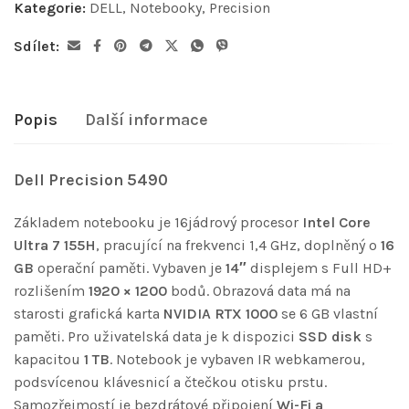
Kategorie:
DELL
,
Notebooky
,
Precision
Sdílet:
Popis
Další informace
Dell Precision 5490
Základem notebooku je 16jádrový procesor
Intel Core
Ultra 7 155H
, pracující na frekvenci 1,4 GHz, doplněný o
16
GB
operační paměti. Vybaven je
14″
displejem s Full HD+
rozlišením
1920 × 1200
bodů. Obrazová data má na
starosti grafická karta
NVIDIA RTX 1000
se 6 GB vlastní
paměti. Pro uživatelská data je k dispozici
SSD disk
s
kapacitou
1 TB
. Notebook je vybaven IR webkamerou,
podsvícenou klávesnicí a čtečkou otisku prstu.
Samozřejmostí je bezdrátové připojení
Wi-Fi a