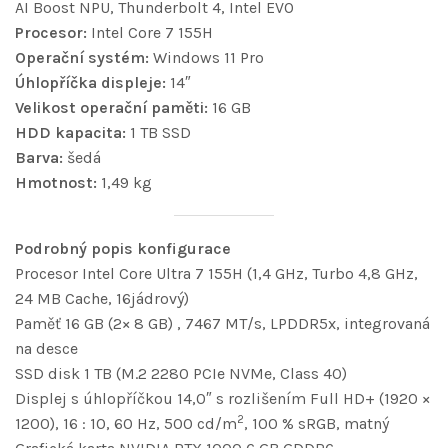
AI Boost NPU, Thunderbolt 4, Intel EVO
Procesor:
Intel Core 7 155H
Operační systém:
Windows 11 Pro
Úhlopříčka displeje:
14″
Velikost operační paměti:
16 GB
HDD kapacita:
1 TB SSD
Barva:
šedá
Hmotnost:
1,49 kg
Podrobný popis konfigurace
Procesor Intel Core Ultra 7 155H (1,4 GHz, Turbo 4,8 GHz,
24 MB Cache, 16jádrový)
Paměť 16 GB (2× 8 GB) , 7467 MT/s, LPDDR5x, integrovaná
na desce
SSD disk 1 TB (M.2 2280 PCIe NVMe, Class 40)
Displej s úhlopříčkou 14,0″ s rozlišením Full HD+ (1920 ×
2
1200), 16 : 10, 60 Hz, 500 cd/m
, 100 % sRGB, matný