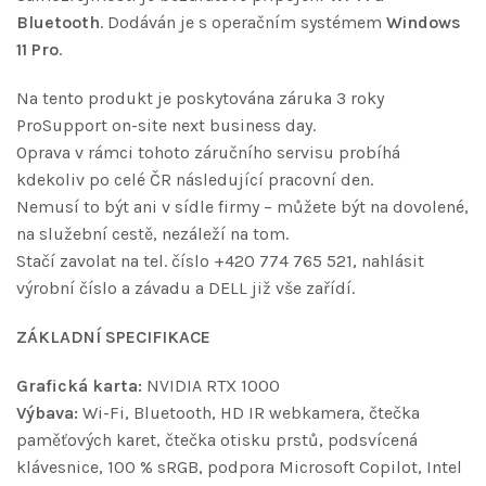
Bluetooth
. Dodáván je s operačním systémem
Windows
11 Pro
.
Na tento produkt je poskytována záruka 3 roky
ProSupport on-site next business day.
Oprava v rámci tohoto záručního servisu probíhá
kdekoliv po celé ČR následující pracovní den.
Nemusí to být ani v sídle firmy – můžete být na dovolené,
na služební cestě, nezáleží na tom.
Stačí zavolat na tel. číslo +420 774 765 521, nahlásit
výrobní číslo a závadu a DELL již vše zařídí.
ZÁKLADNÍ SPECIFIKACE
Grafická karta:
NVIDIA RTX 1000
Výbava:
Wi-Fi, Bluetooth, HD IR webkamera, čtečka
paměťových karet, čtečka otisku prstů, podsvícená
klávesnice, 100 % sRGB, podpora Microsoft Copilot, Intel