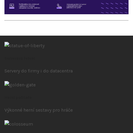
Serverová řešení
Servery do firmy i do datacentra
Herní počítače
Výkonné herní sestavy pro hráče