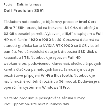
Popis
Další informace
Dell Precision 3591
Základem notebooku je 16jádrový procesor
Intel Core
Ultra 7 155H
, pracující na frekvenci 1,4 GHz, doplněný o
32 GB
operační paměti. Vybaven je
15,6″
displejem s Full
HD rozlišením
1920 × 1080
bodů. Obrazová data má na
starosti grafická karta
NVIDIA RTX 1000
se 6 GB vlastní
paměti. Pro uživatelská data je k dispozici
SSD disk
s
kapacitou
1 TB
. Notebook je vybaven Full HD
webkamerou, podsvícenou klávesnicí, čtečkou čipových
karet a čtečkou paměťových karet. Samozřejmostí je
bezdrátové připojení
Wi-Fi a Bluetooth
. Notebook je
navíc možné volitelně rozšířit o 5G modul. Dodáván je s
operačním systémem
Windows 11 Pro
.
Na tento produkt je poskytována záruka 3 roky
ProSupport on-site next business day.