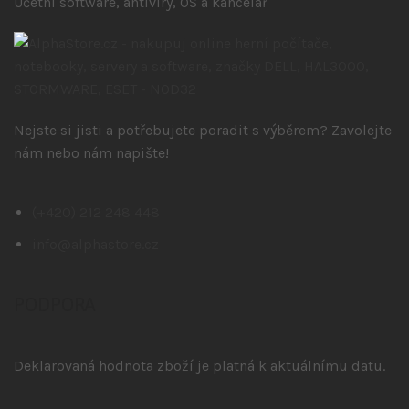
Účetní software, antiviry, OS a kancelář
Nejste si jisti a potřebujete poradit s výběrem? Zavolejte
nám nebo nám napište!
(+420) 212 248 448
info@alphastore.cz
PODPORA
Deklarovaná hodnota zboží je platná k aktuálnímu datu.