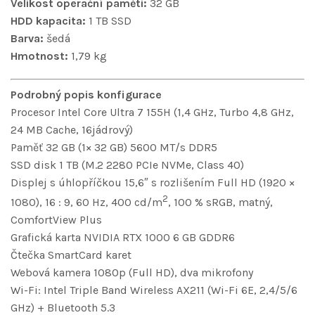
Velikost operační paměti:
32 GB
HDD kapacita:
1 TB SSD
Barva:
šedá
Hmotnost:
1,79 kg
Podrobný popis konfigurace
Procesor Intel Core Ultra 7 155H (1,4 GHz, Turbo 4,8 GHz,
24 MB Cache, 16jádrový)
Paměť 32 GB (1× 32 GB) 5600 MT/s DDR5
SSD disk 1 TB (M.2 2280 PCIe NVMe, Class 40)
Displej s úhlopříčkou 15,6″ s rozlišením Full HD (1920 ×
2
1080), 16 : 9, 60 Hz, 400 cd/m
, 100 % sRGB, matný,
ComfortView Plus
Grafická karta NVIDIA RTX 1000 6 GB GDDR6
Čtečka SmartCard karet
Webová kamera 1080p (Full HD), dva mikrofony
Wi-Fi: Intel Triple Band Wireless AX211 (Wi-Fi 6E, 2,4/5/6
GHz) + Bluetooth 5.3