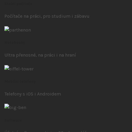
Stolní počítače
Počítače na práci, pro studium i zábavu
Notebooky
Ultra přenosné, na práci i na hraní
Mobilní telefony
Telefony s iOS
i Androidem
Software