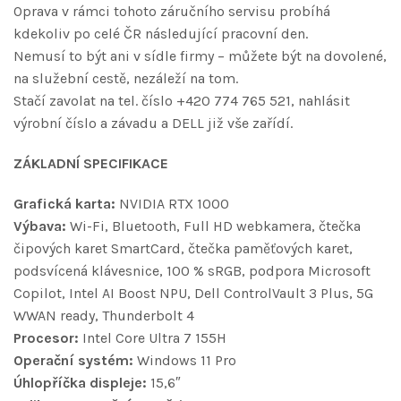
Oprava v rámci tohoto záručního servisu probíhá
kdekoliv po celé ČR následující pracovní den.
Nemusí to být ani v sídle firmy – můžete být na dovolené,
na služební cestě, nezáleží na tom.
Stačí zavolat na tel. číslo +420 774 765 521, nahlásit
výrobní číslo a závadu a DELL již vše zařídí.
ZÁKLADNÍ SPECIFIKACE
Grafická karta:
NVIDIA RTX 1000
Výbava:
Wi-Fi, Bluetooth, Full HD webkamera, čtečka
čipových karet SmartCard, čtečka paměťových karet,
podsvícená klávesnice, 100 % sRGB, podpora Microsoft
Copilot, Intel AI Boost NPU, Dell ControlVault 3 Plus, 5G
WWAN ready, Thunderbolt 4
Procesor:
Intel Core Ultra 7 155H
Operační systém:
Windows 11 Pro
Úhlopříčka displeje:
15,6″