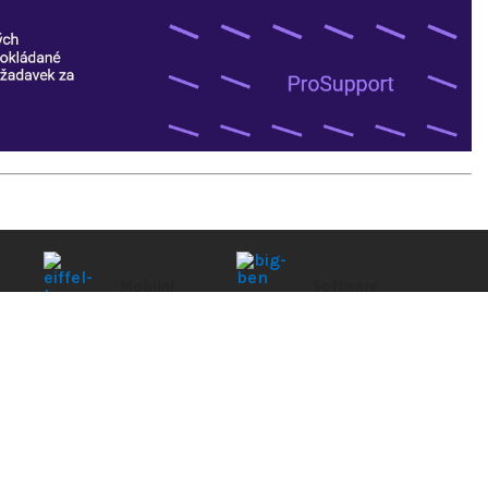
Mobilní
Software
telefony
 na
Účetní software,
Telefony s
antiviry, OS a kancelář
iOS
i Androidem
NÁKUP
INFORMACE
ZÁKAZNÍK
ota zboží je platná
Doprava
Kontakt
Můj účet