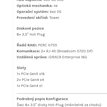
Optická mechanika:
ne
Operační systém:
bez OS
Provedení skříně:
Tower
Diskové pozice
8× 3,5″ Hot Plug
Řadič RAID:
PERC H755
Komunikace:
2× RJ-45 (Broadcom 5720 DP)
Vzdálená správa:
iDRAC9 Enterprise 16G
Sloty
1× PCIe Gen5 x16
2× PCIe Gen4 x4
1× PCIe Gen4 x1
Podrobný popis konfigurace
Šasi 8× 3.5″ disky Hot-Plug (měnitelné za chodu)