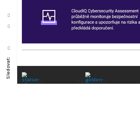
Sledovat:
Serverová řešení
Herní počítače
Servery do firmy i
Výkonné herní
do datacentra
sestavy pro hrá