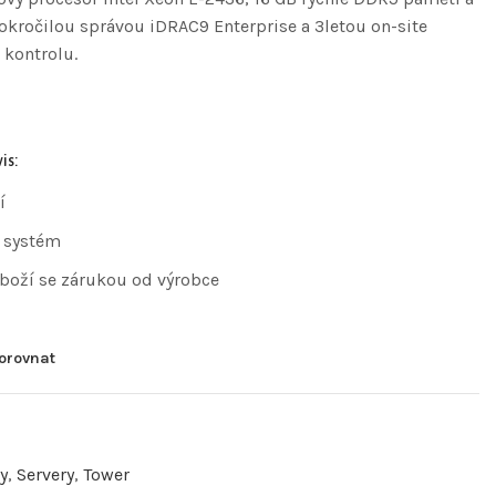
okročilou správou iDRAC9 Enterprise a 3letou on-site
 kontrolu.
is:
í
 systém
zboží se zárukou od výrobce
orovnat
y
,
Servery
,
Tower