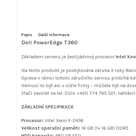
Popis
Další informace
Dell PowerEdge T360
Základem serveru je šestijádrový procesor
Intel Xe
Na tento produkt je poskytována záruka 3 roky Basic
Oprava v rámci tohoto záručního servisu probíhá kde
Nemusí to být ani v sídle firmy – můžete být na dovo
Stačí zavolat na tel. číslo +420 774 765 521, nahlásit
ZÁKLADNÍ SPECIFIKACE
Procesor:
Intel Xeon E-2436
Velikost operační paměti:
16 GB (1× 16 GB) DDR5
HDD kapacita:
480 GB SSD