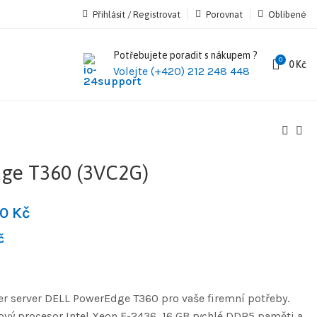
Přihlásit / Registrovat
Porovnat
Oblíbené
Potřebujete poradit s nákupem ?
0
0
Kč
Volejte (+420) 212 248 448
ge T360 (3VC2G)
90
Kč
č
wer server DELL PowerEdge T360 pro vaše firemní potřeby.
ový procesor Intel Xeon E-2436, 16 GB rychlé DDR5 paměti a