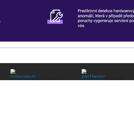
Stolní počítače
Notebooky
Počítače na práci, pro
Ultra přenosné,
če
studium i zábavu
práci i na hraní
PODPORA
Deklarovaná hodn