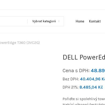
Vybrat kategorii
Home
Kontakt
owerEdge T360 (3VC2G)
DELL PowerEd
Cena s DPH:
48.8
Bez DPH:
40.404,96
K
DPH 21%:
8.485,04
Kč
Pořiďte si spolehlivý to
Nabízí výkonný šestijádr