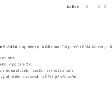
Sdílet:
on E-2436
, doplněný o
16 GB
operační paměti RAM. Server je 
 on-site.
koliv po celé ČR.
lené, na služební cestě, nezáleží na tom.
 výrobní číslo a závadu a DELL již vše zařídí.