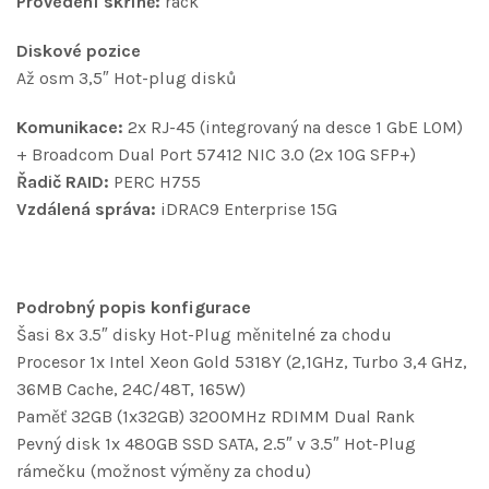
Provedení skříně:
rack
Diskové pozice
Až osm 3,5″ Hot-plug disků
Komunikace:
2x RJ-45 (integrovaný na desce 1 GbE LOM)
+ Broadcom Dual Port 57412 NIC 3.0 (2x 10G SFP+)
Řadič RAID:
PERC H755
Vzdálená správa:
iDRAC9 Enterprise 15G
Podrobný popis konfigurace
Šasi 8x 3.5″ disky Hot-Plug měnitelné za chodu
Procesor 1x Intel Xeon Gold 5318Y (2,1GHz, Turbo 3,4 GHz,
36MB Cache, 24C/48T, 165W)
Paměť 32GB (1x32GB) 3200MHz RDIMM Dual Rank
Pevný disk 1x 480GB SSD SATA, 2.5″ v 3.5″ Hot-Plug
rámečku (možnost výměny za chodu)