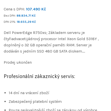
Cena s DPH:
107.490
Kč
Bez DPH:
88.834,71
Kč
DPH 21%:
18.655,29
Kč
Dell PowerEdge R750xs; Základem serveru je
čtyřiadvacetijádrový procesor Intel Xeon Gold 5318Y ,
doplněný o 32 GB operační paměti RAM. Server je
dodáván s jedním SSD 480 GB SATA diskem….
Prodej ukončen
Profesionální zákaznický servis:
14 dní na vrácení zboží
Zabezpečený platební systém
Pouze nejkvalitnější zboží se zárukou od výrobce