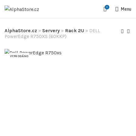
0
Menu
AlphaStore.cz
»
Servery
»
Rack 2U
»
DELL
PowerEdge R750XS (60KKP)
VYPRODÁNO