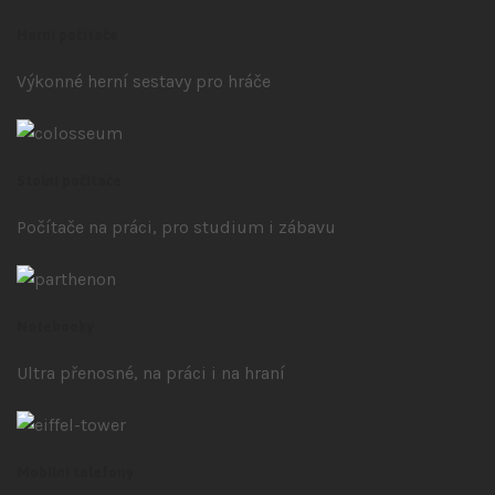
Herní počítače
Výkonné herní sestavy pro hráče
Stolní počítače
Počítače na práci, pro studium i zábavu
Notebooky
Ultra přenosné, na práci i na hraní
Mobilní telefony