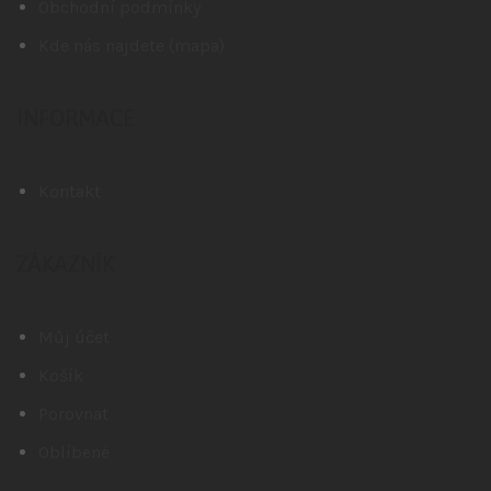
Obchodní podmínky
Kde nás najdete (mapa)
INFORMACE
Kontakt
ZÁKAZNÍK
Můj účet
Košík
Porovnat
Oblíbené