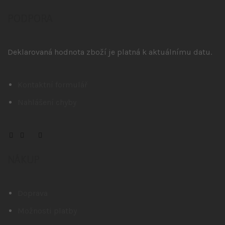
PODPORA
Deklarovaná hodnota zboží je platná k aktuálnímu datu.
Kontaktní formulář
Nahlášení chyby
NÁKUP
Doprava
Možnosti platby