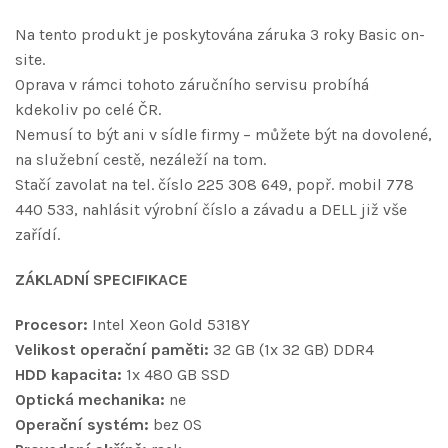
Na tento produkt je poskytována záruka 3 roky Basic on-
site.
Oprava v rámci tohoto záručního servisu probíhá
kdekoliv po celé ČR.
Nemusí to být ani v sídle firmy – můžete být na dovolené,
na služební cestě, nezáleží na tom.
Stačí zavolat na tel. číslo 225 308 649, popř. mobil 778
440 533, nahlásit výrobní číslo a závadu a DELL již vše
zařídí.
ZÁKLADNÍ SPECIFIKACE
Procesor:
Intel Xeon Gold 5318Y
Velikost operační paměti:
32 GB (1x 32 GB) DDR4
HDD kapacita:
1x 480 GB SSD
Optická mechanika:
ne
Operační systém:
bez OS