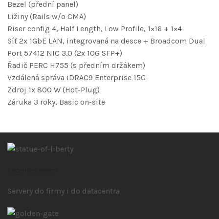
Bezel (přední panel)
Ližiny (Rails w/o CMA)
Riser config 4, Half Length, Low Profile, 1×16 + 1×4
Síť 2x 1GbE LAN, integrovaná na desce + Broadcom Dual
Port 57412 NIC 3.0 (2x 10G SFP+)
Řadič PERC H755 (s předním držákem)
Vzdálená správa iDRAC9 Enterprise 15G
Zdroj 1x 800 W (Hot-Plug)
Záruka 3 roky, Basic on-site
Serverová řešení
Servery do firmy i do datacentra