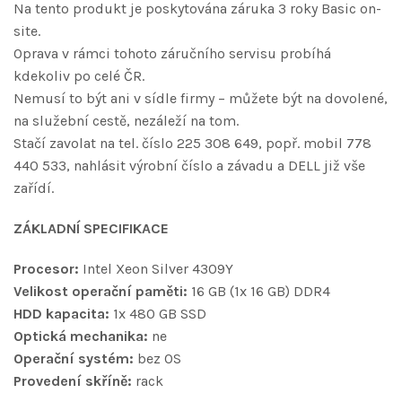
Na tento produkt je poskytována záruka 3 roky Basic on-
site.
Oprava v rámci tohoto záručního servisu probíhá
kdekoliv po celé ČR.
Nemusí to být ani v sídle firmy – můžete být na dovolené,
na služební cestě, nezáleží na tom.
Stačí zavolat na tel. číslo 225 308 649, popř. mobil 778
440 533, nahlásit výrobní číslo a závadu a DELL již vše
zařídí.
ZÁKLADNÍ SPECIFIKACE
Procesor:
Intel Xeon Silver 4309Y
Velikost operační paměti:
16 GB (1x 16 GB) DDR4
HDD kapacita:
1x 480 GB SSD
Optická mechanika:
ne
Operační systém:
bez OS
Provedení skříně:
rack