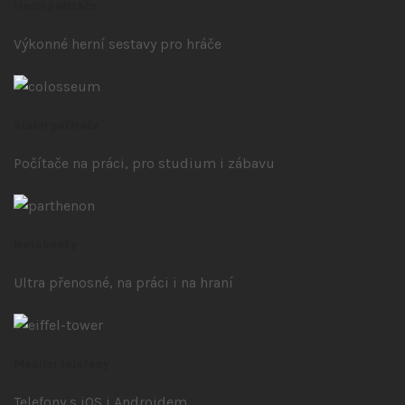
Herní počítače
Výkonné herní sestavy pro hráče
Stolní počítače
Počítače na práci, pro studium i zábavu
Notebooky
Ultra přenosné, na práci i na hraní
Mobilní telefony
Telefony s iOS
i Androidem