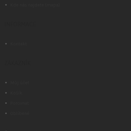
Kde nás najdete (mapa)
INFORMACE
Kontakt
ZÁKAZNÍK
Můj účet
Košík
Porovnat
Oblíbené