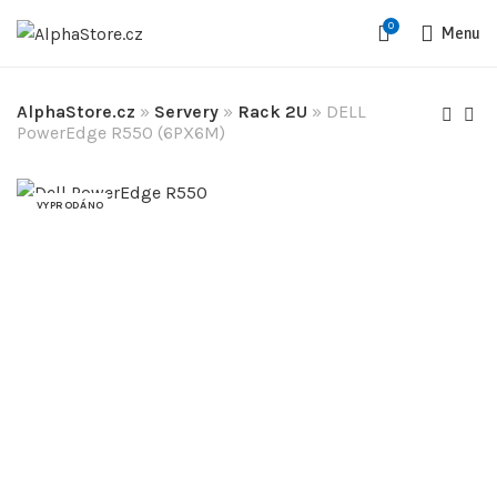
0
Menu
AlphaStore.cz
»
Servery
»
Rack 2U
»
DELL
PowerEdge R550 (6PX6M)
VYPRODÁNO