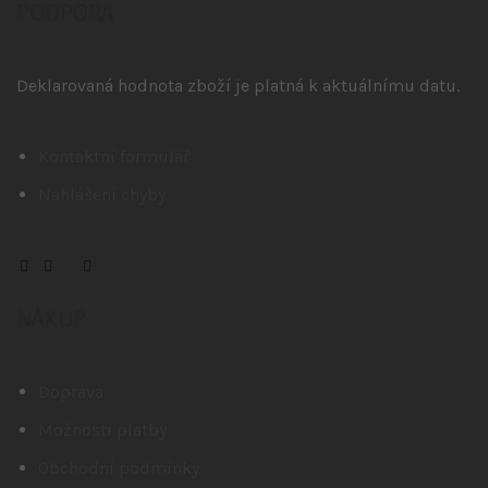
PODPORA
Deklarovaná hodnota zboží je platná k aktuálnímu datu.
Kontaktní formulář
Nahlášení chyby
NÁKUP
Doprava
Možnosti platby
Obchodní podmínky