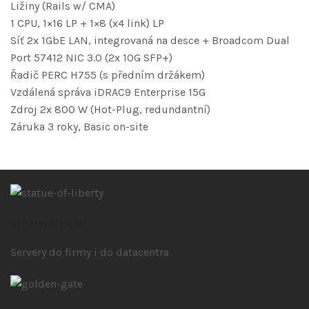
Ližiny (Rails w/ CMA)
1 CPU, 1×16 LP + 1×8 (x4 link) LP
Síť 2x 1GbE LAN, integrovaná na desce + Broadcom Dual
Port 57412 NIC 3.0 (2x 10G SFP+)
Řadič PERC H755 (s předním držákem)
Vzdálená správa iDRAC9 Enterprise 15G
Zdroj 2x 800 W (Hot-Plug, redundantní)
Záruka 3 roky, Basic on-site
Serverová řešení
Servery do firmy i do datacentra