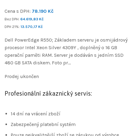
Cena s DPH:
78.190
Kč
Bez DPH:
64.619,83
Kč
DPH 21%:
13.570,17
Kč
Dell PowerEdge R550; Základem serveru je osmijádrový
procesor Intel Xeon Silver 4309Y , doplněný o 16 GB
operační paměti RAM. Server je dodáván s jedním SSD
480 GB SATA diskem. Foto pr…
Prodej ukončen
Profesionální zákaznický servis:
14 dní na vrácení zboží
Zabezpečený platební systém
Pouze nejkvalitnější zboží se zárukou od výrobce