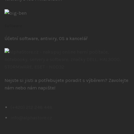
Software
Účetní software, antiviry, OS a kancelář
Nejste si jisti a potřebujete poradit s výběrem? Zavolejte
nám nebo nám napište!
(+420) 212 248 448
info@alphastore.cz