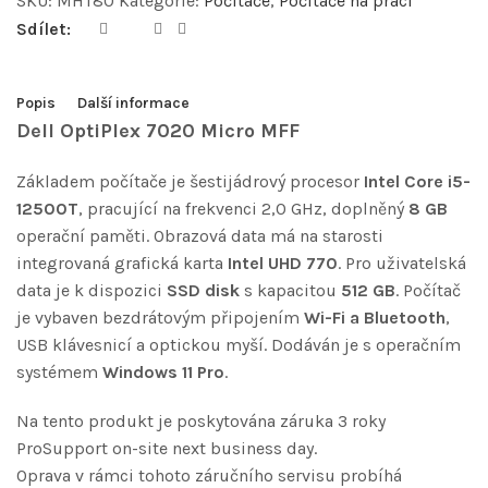
SKU:
MHT80
Kategorie:
Počítače
,
Počítače na práci
Sdílet:
Popis
Další informace
Dell OptiPlex 7020 Micro MFF
Základem počítače je šestijádrový procesor
Intel Core i5-
12500T
, pracující na frekvenci 2,0 GHz, doplněný
8 GB
operační paměti. Obrazová data má na starosti
integrovaná grafická karta
Intel UHD 770
. Pro uživatelská
data je k dispozici
SSD disk
s kapacitou
512 GB
. Počítač
je vybaven bezdrátovým připojením
Wi-Fi a Bluetooth
,
USB klávesnicí a optickou myší. Dodáván je s operačním
systémem
Windows 11 Pro
.
Na tento produkt je poskytována záruka 3 roky
ProSupport on-site next business day.
Oprava v rámci tohoto záručního servisu probíhá