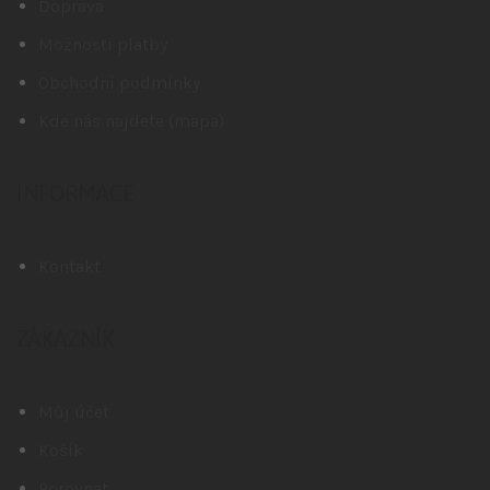
Doprava
Možnosti platby
Obchodní podmínky
Kde nás najdete (mapa)
INFORMACE
Kontakt
ZÁKAZNÍK
Můj účet
Košík
Porovnat