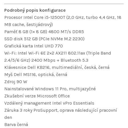
Podrobný popis konfigurace
Procesor Intel Core i5-12500T (2,0 GHz, turbo 4,4 GHz, 18
MB cache, šestijádrový)
Paměť 8 GB (1× 8 GB) 4800 MT/s DDR5
SSD disk 512 GB (PCIe NVMe M.2 2230)
Grafická karta Intel UHD 770
Wi-Fi: Intel Wi-Fi 6E 2×2 AX211 802.11ax (Triple Band
2.4/5/6 GHz) 2400 Mbps + Bluetooth 5.3
Klávesnice Dell KB216, multimediální, česká, černá
Myš Dell MS116, optická, černá
Zdroj 90 W
Nainstalované Windows 11 Pro, multijazyčné
Zkušební verze Microsoft Office
Vzdálený management Intel vPro Essentials
Záruka 3 roky ProSupport, oprava následující pracovní
den
Barva černá