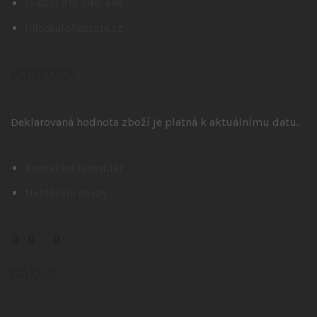
(+420) 212 248 448
info@alphastore.cz
PODPORA
Deklarovaná hodnota zboží je platná k aktuálnímu datu.
Kontaktní formulář
Nahlášení chyby
NÁKUP