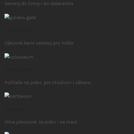
Servery do firmy i do datacentra
Herní počítače
Výkonné herní sestavy pro hráče
Stolní počítače
Počítače na práci, pro studium i zábavu
Notebooky
Ultra přenosné, na práci i na hraní