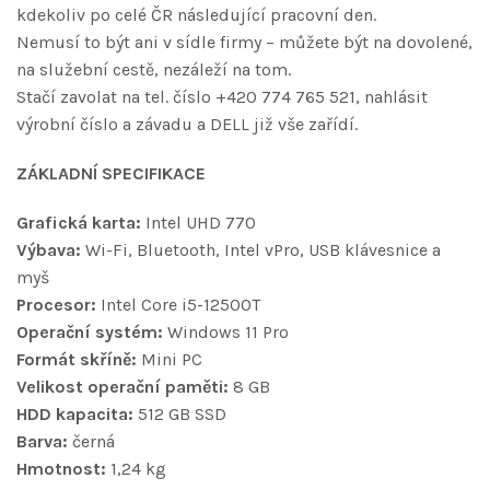
kdekoliv po celé ČR následující pracovní den.
Nemusí to být ani v sídle firmy – můžete být na dovolené,
na služební cestě, nezáleží na tom.
Stačí zavolat na tel. číslo +420 774 765 521, nahlásit
výrobní číslo a závadu a DELL již vše zařídí.
ZÁKLADNÍ SPECIFIKACE
Grafická karta:
Intel UHD 770
Výbava:
Wi-Fi, Bluetooth, Intel vPro, USB klávesnice a
myš
Procesor:
Intel Core i5-12500T
Operační systém:
Windows 11 Pro
Formát skříně:
Mini PC
Velikost operační paměti:
8 GB
HDD kapacita:
512 GB SSD
Barva:
černá
Hmotnost:
1,24 kg