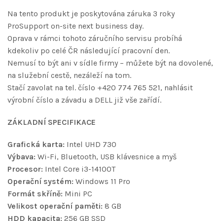
Na tento produkt je poskytována záruka 3 roky
ProSupport on-site next business day.
Oprava v rámci tohoto záručního servisu probíhá
kdekoliv po celé ČR následující pracovní den.
Nemusí to být ani v sídle firmy – můžete být na dovolené,
na služební cestě, nezáleží na tom.
Stačí zavolat na tel. číslo +420 774 765 521, nahlásit
výrobní číslo a závadu a DELL již vše zařídí.
ZÁKLADNÍ SPECIFIKACE
Grafická karta:
Intel UHD 730
Výbava:
Wi-Fi, Bluetooth, USB klávesnice a myš
Procesor:
Intel Core i3-14100T
Operační systém:
Windows 11 Pro
Formát skříně:
Mini PC
Velikost operační paměti:
8 GB
HDD kapacita:
256 GB SSD