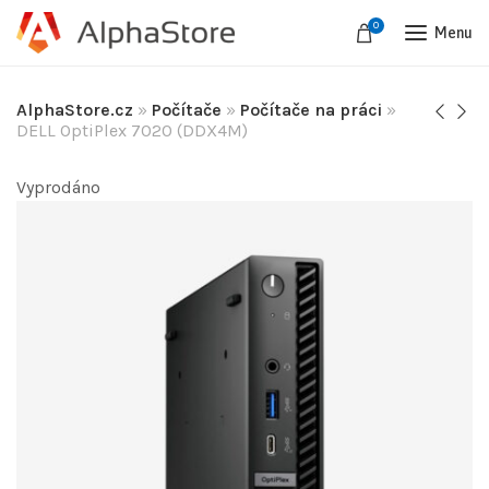
0
Menu
AlphaStore.cz
»
Počítače
»
Počítače na práci
»
DELL OptiPlex 7020 (DDX4M)
Vyprodáno