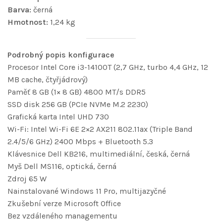
Barva:
černá
Hmotnost:
1,24 kg
Podrobný popis konfigurace
Procesor Intel Core i3-14100T (2,7 GHz, turbo 4,4 GHz, 12
MB cache, čtyřjádrový)
Paměť 8 GB (1× 8 GB) 4800 MT/s DDR5
SSD disk 256 GB (PCIe NVMe M.2 2230)
Grafická karta Intel UHD 730
Wi-Fi: Intel Wi-Fi 6E 2×2 AX211 802.11ax (Triple Band
2.4/5/6 GHz) 2400 Mbps + Bluetooth 5.3
Klávesnice Dell KB216, multimediální, česká, černá
Myš Dell MS116, optická, černá
Zdroj 65 W
Nainstalované Windows 11 Pro, multijazyčné
Zkušební verze Microsoft Office
Bez vzdáleného managementu