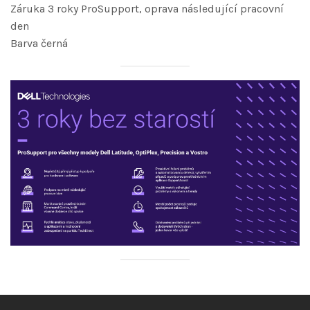
Záruka 3 roky ProSupport, oprava následující pracovní
den
Barva černá