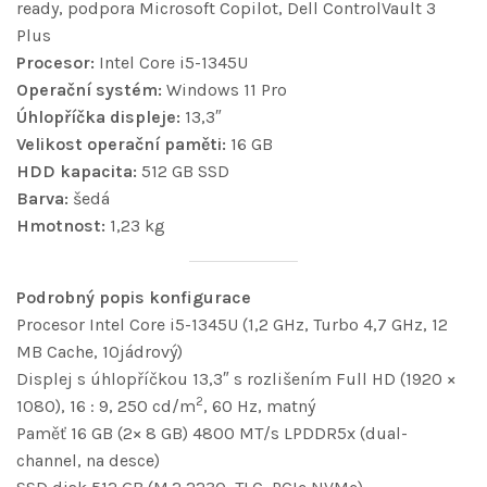
ready, podpora Microsoft Copilot, Dell ControlVault 3
Plus
Procesor:
Intel Core i5-1345U
Operační systém:
Windows 11 Pro
Úhlopříčka displeje:
13,3″
Velikost operační paměti:
16 GB
HDD kapacita:
512 GB SSD
Barva:
šedá
Hmotnost:
1,23 kg
Podrobný popis konfigurace
Procesor Intel Core i5-1345U (1,2 GHz, Turbo 4,7 GHz, 12
MB Cache, 10jádrový)
Displej s úhlopříčkou 13,3″ s rozlišením Full HD (1920 ×
2
1080), 16 : 9, 250 cd/m
, 60 Hz, matný
Paměť 16 GB (2× 8 GB) 4800 MT/s LPDDR5x (dual-
channel, na desce)