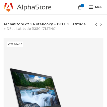
0
Menu
AlphaStore.cz
»
Notebooky
»
DELL
»
Latitude
»
DELL Latitude 5350 (7MTNC)
VYPRODÁNO