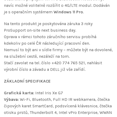
navíc možné volitelně rozšířit o 4G/LTE modul. Dodáván
je s operačním systémem
Windows 11 Pro
.
Na tento produkt je poskytována záruka 3 roky
ProSupport on-site next business day.
Oprava v rámci tohoto záručního servisu probíhá
kdekoliv po celé ČR následující pracovní den.
Nemusí to být ani v sídle firmy – můžete být na dovolené,
na služební cestě, nezáleží na tom.
Stačí zavolat na tel. číslo +420 774 765 521, nahlásit
výrobní číslo a závadu a DELL již vše zařídí.
ZÁKLADNÍ SPECIFIKACE
Grafická karta:
Intel Iris Xe G7
Výbava:
Wi-Fi, Bluetooth, Full HD IR webkamera, čtečka
čipových karet SmartCard, podsvícená klávesnice, čtečka
otisku prstů, Thunderbolt 4, Intel vPro Enterprise, WWAN