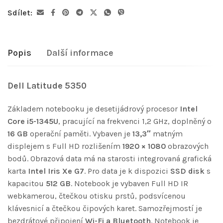
Sdílet:
Popis
Další informace
Dell Latitude 5350
Základem notebooku je desetijádrový procesor
Intel
Core i5-1345U
, pracující na frekvenci 1,2 GHz, doplněný o
16 GB
operační paměti. Vybaven je
13,3″
matným
displejem s Full HD rozlišením
1920 × 1080
obrazových
bodů. Obrazová data má na starosti integrovaná grafická
karta
Intel Iris Xe G7
. Pro data je k dispozici
SSD disk
s
kapacitou
512 GB
. Notebook je vybaven Full HD IR
webkamerou, čtečkou otisku prstů, podsvícenou
klávesnicí a čtečkou čipových karet. Samozřejmostí je
bezdrátové připojení
Wi-Fi a Bluetooth
. Notebook je