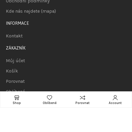
Obchodní podmínky
Kde nás najdete (mapa)
INFORMACE
Kontakt
ZÁKAZNÍK
Můj účet
Košík
Porovnat
Oblíbené
Shop
Oblíbené
Porovnat
Account
© 2018-2026
AlphaStore.cz
– webdesign
AlphaSolutions.cz