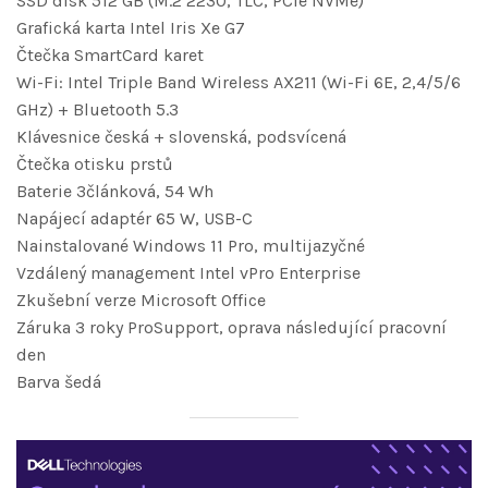
SSD disk 512 GB (M.2 2230, TLC, PCIe NVMe)
Grafická karta Intel Iris Xe G7
Čtečka SmartCard karet
Wi-Fi: Intel Triple Band Wireless AX211 (Wi-Fi 6E, 2,4/5/6
GHz) + Bluetooth 5.3
Klávesnice česká + slovenská, podsvícená
Čtečka otisku prstů
Baterie 3článková, 54 Wh
Napájecí adaptér 65 W, USB-C
Nainstalované Windows 11 Pro, multijazyčné
Vzdálený management Intel vPro Enterprise
Zkušební verze Microsoft Office
Záruka 3 roky ProSupport, oprava následující pracovní
den
Barva šedá