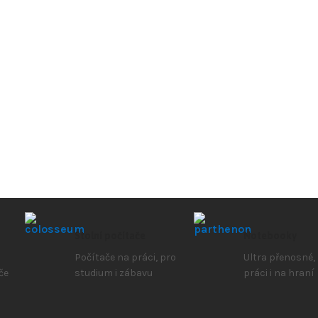
Stolní počítače
Notebooky
Počítače na práci, pro
Ultra přenosné,
če
studium i zábavu
práci i na hraní