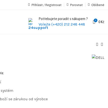
Přihlásit / Registrovat
Porovnat
Oblíbené
Potřebujete poradit s nákupem ?
0
0
Kč
Volejte (+420) 212 248 448
is:
í
 systém
zboží se zárukou od výrobce