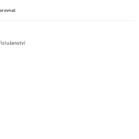
orovnat
říslušenství