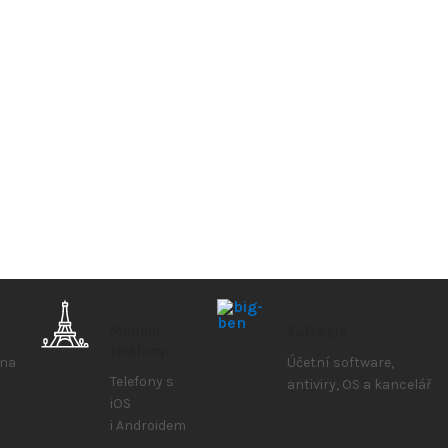
Mobilní
Software
telefony
 na
Účetní software,
Telefony s
antiviry, OS a kancelář
iOS
i Androidem