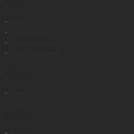
NÁKUP
Doprava
Možnosti platby
Obchodní podmínky
Kde nás najdete (mapa)
INFORMACE
Kontakt
ZÁKAZNÍK
Můj účet