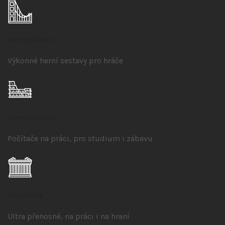
Herní počítače
Výkonné herní sestavy pro hráče
Stolní počítače
Počítače na práci, pro studium i zábavu
Notebooky
Ultra přenosné, na práci i na hraní