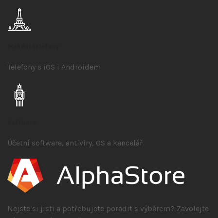
Mobilní telefony
Telefony s iOS
i Androidem
Software
Účetní software, antiviry, OS a kancelář
Nejste si jisti a potřebujete poradit s výběrem? Zavolejte