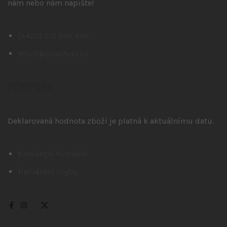
nám nebo nám napište!
(+420) 212 248 448
info@alphastore.cz
PODPORA
Deklarovaná hodnota zboží je platná k aktuálnímu datu.
Kontaktní formulář
Nahlášení chyby