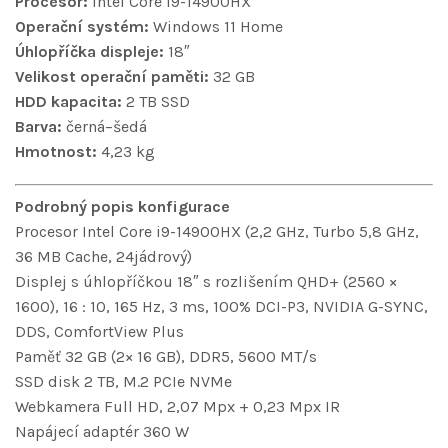
Procesor:
Intel Core i9-14900HX
Operační systém:
Windows 11 Home
Úhlopříčka displeje:
18″
Velikost operační paměti:
32 GB
HDD kapacita:
2 TB SSD
Barva:
černá–šedá
Hmotnost:
4,23 kg
Podrobný popis konfigurace
Procesor Intel Core i9-14900HX (2,2 GHz, Turbo 5,8 GHz,
36 MB Cache, 24jádrový)
Displej s úhlopříčkou 18″ s rozlišením QHD+ (2560 ×
1600), 16 : 10, 165 Hz, 3 ms, 100% DCI-P3, NVIDIA G-SYNC,
DDS, ComfortView Plus
Paměť 32 GB (2× 16 GB), DDR5, 5600 MT/s
SSD disk 2 TB, M.2 PCIe NVMe
Webkamera Full HD, 2,07 Mpx + 0,23 Mpx IR
Napájecí adaptér 360 W