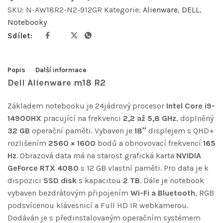
SKU:
N-AW18R2-N2-912GR
Kategorie:
Alienware
,
DELL
,
Notebooky
Sdílet:
Popis
Další informace
Dell Alienware m18 R2
Základem notebooku je 24jádrový procesor
Intel Core i9-
14900HX
pracující na frekvenci
2,2 až 5,8 GHz
, doplněný
32 GB
operační paměti. Vybaven je
18″
displejem s QHD+
rozlišením
2560 × 1600
bodů a obnovovací frekvencí
165
Hz
. Obrazová data má na starost grafická karta
NVIDIA
GeForce RTX 4080
s 12 GB vlastní paměti. Pro data je k
dispozici
SSD disk
s kapacitou
2 TB
. Dále je notebook
vybaven bezdrátovým připojením
Wi-Fi a Bluetooth
, RGB
podsvícenou klávesnicí a Full HD IR webkamerou.
Dodáván je s předinstalovaným operačním systémem