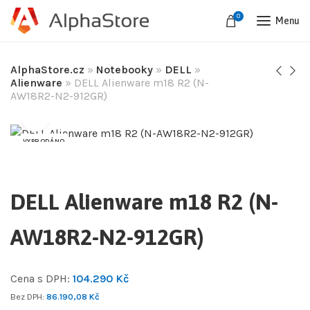
0
Menu
AlphaStore.cz
»
Notebooky
»
DELL
»
Alienware
»
DELL Alienware m18 R2 (N-
AW18R2-N2-912GR)
VYPRODÁNO
DELL Alienware m18 R2 (N-
AW18R2-N2-912GR)
Cena s DPH:
104.290
Kč
Bez DPH:
86.190,08
Kč