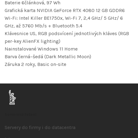
Baterie 6článková, 97 Wh
Grafická karta NVIDIA GeForce RTX 4080 12 GB GDDR6
Wi-Fi: Intel Killer BE1750x, Wi-Fi 7, 2,4 GHz/ 5 GHz/ 6
GHz, až 5760 Mb/s + Bluetooth 5.4
Klávesnice US, RGB podsvícení jednotlivých kláves (RGB
per-key AlienFX lighting)
Nainstalované Windows 11 Home
Barva černá–šedá (Dark Metallic Moon)
Záruka 2 roky, Basic on-site
Serverová řešení
Servery do firmy i do datacentra