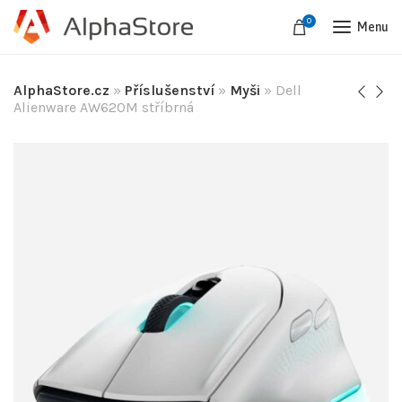
0
Menu
AlphaStore.cz
»
Příslušenství
»
Myši
»
Dell
Alienware AW620M stříbrná