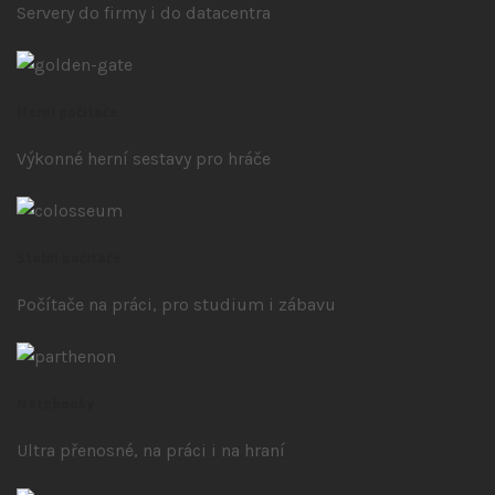
Servery do firmy i do datacentra
Herní počítače
Výkonné herní sestavy pro hráče
Stolní počítače
Počítače na práci, pro studium i zábavu
Notebooky
Ultra přenosné, na práci i na hraní