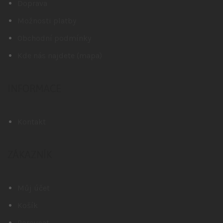
Doprava
Možnosti platby
Obchodní podmínky
Kde nás najdete (mapa)
INFORMACE
Kontakt
ZÁKAZNÍK
Můj účet
Košík
Porovnat