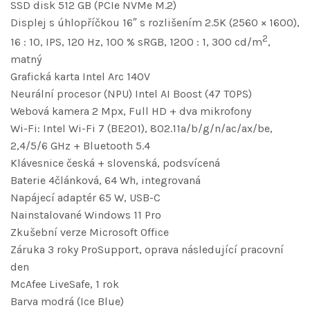
SSD disk 512 GB (PCIe NVMe M.2)
Displej s úhlopříčkou 16″ s rozlišením 2.5K (2560 × 1600),
2
16 : 10, IPS, 120 Hz, 100 % sRGB, 1200 : 1, 300 cd/m
,
matný
Grafická karta Intel Arc 140V
Neurální procesor (NPU) Intel AI Boost (47 TOPS)
Webová kamera 2 Mpx, Full HD + dva mikrofony
Wi-Fi: Intel Wi-Fi 7 (BE201), 802.11a/b/g/n/ac/ax/be,
2,4/5/6 GHz + Bluetooth 5.4
Klávesnice česká + slovenská, podsvícená
Baterie 4článková, 64 Wh, integrovaná
Napájecí adaptér 65 W, USB-C
Nainstalované Windows 11 Pro
Zkušební verze Microsoft Office
Záruka 3 roky ProSupport, oprava následující pracovní
den
McAfee LiveSafe, 1 rok
Barva modrá (Ice Blue)