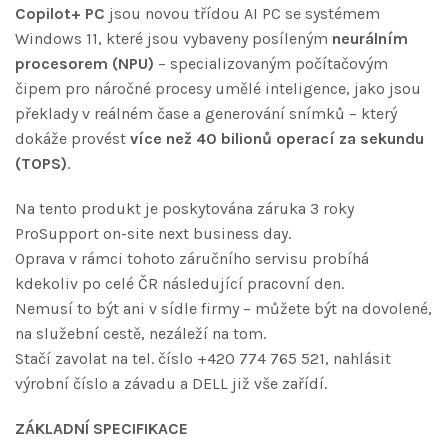
Copilot+ PC
jsou novou třídou AI PC se systémem
Windows 11, které jsou vybaveny posíleným
neurálním
procesorem (NPU)
– specializovaným počítačovým
čipem pro náročné procesy umělé inteligence, jako jsou
překlady v reálném čase a generování snímků – který
dokáže provést
více než 40 bilionů operací za sekundu
(TOPS)
.
Na tento produkt je poskytována záruka 3 roky
ProSupport on-site next business day.
Oprava v rámci tohoto záručního servisu probíhá
kdekoliv po celé ČR následující pracovní den.
Nemusí to být ani v sídle firmy – můžete být na dovolené,
na služební cestě, nezáleží na tom.
Stačí zavolat na tel. číslo +420 774 765 521, nahlásit
výrobní číslo a závadu a DELL již vše zařídí.
ZÁKLADNÍ SPECIFIKACE