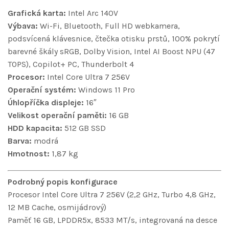
Grafická karta:
Intel Arc 140V
Výbava:
Wi-Fi, Bluetooth, Full HD webkamera,
podsvícená klávesnice, čtečka otisku prstů, 100% pokrytí
barevné škály sRGB, Dolby Vision, Intel AI Boost NPU (47
TOPS), Copilot+ PC, Thunderbolt 4
Procesor:
Intel Core Ultra 7 256V
Operační systém:
Windows 11 Pro
Úhlopříčka displeje:
16″
Velikost operační paměti:
16 GB
HDD kapacita:
512 GB SSD
Barva:
modrá
Hmotnost:
1,87 kg
Podrobný popis konfigurace
Procesor Intel Core Ultra 7 256V (2,2 GHz, Turbo 4,8 GHz,
12 MB Cache, osmijádrový)
Paměť 16 GB, LPDDR5x, 8533 MT/s, integrovaná na desce