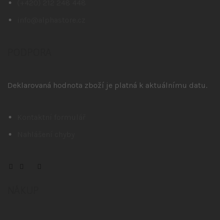
(+420) 212 248 448
info@alphastore.cz
PODPORA
Deklarovaná hodnota zboží je platná k aktuálnímu datu.
Kontaktní formulář
Nahlášení chyby
NÁKUP