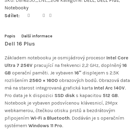
SKU:
DB16250_LNL_206
Kategorie:
DELL
,
DELL Plus
,
Notebooky
Sdílet:
Popis
Další informace
Dell 16 Plus
Základem notebooku je osmijádrový procesor
Intel Core
Ultra 7 256V
pracující na frekvenci 2,2 GHz, doplněný
16
GB
operační paměti. Je vybaven
16″
displejem s 2.5K
rozlišením
2560 × 1600
obrazových bodů. Obrazová data
má na starost integrovaná grafická karta
Intel Arc 140V
.
Pro data je k dispozici
SSD disk
s kapacitou
512 GB
.
Notebook je vybaven podsvícenou klávesnicí, 2Mpx
webkamerou, čtečkou otisku prstů a bezdrátovým
připojením
Wi-Fi a Bluetooth
. Dodáván je s operačním
systémem
Windows 11 Pro
.